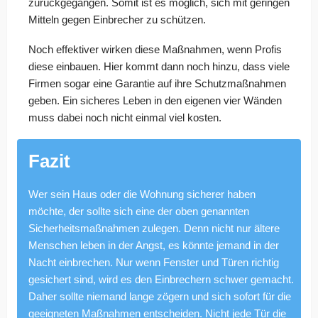
zurückgegangen. Somit ist es möglich, sich mit geringen
Mitteln gegen Einbrecher zu schützen.
Noch effektiver wirken diese Maßnahmen, wenn Profis
diese einbauen. Hier kommt dann noch hinzu, dass viele
Firmen sogar eine Garantie auf ihre Schutzmaßnahmen
geben. Ein sicheres Leben in den eigenen vier Wänden
muss dabei noch nicht einmal viel kosten.
Fazit
Wer sein Haus oder die Wohnung sicherer haben
möchte, der sollte sich eine der oben genannten
Sicherheitsmaßnahmen zulegen. Denn nicht nur ältere
Menschen leben in der Angst, es könnte jemand in der
Nacht einbrechen. Nur wenn Fenster und Türen richtig
gesichert sind, wird es den Einbrechern schwer gemacht.
Daher sollte niemand lange zögern und sich sofort für die
geeigneten Maßnahmen entscheiden. Nicht jede Tür die