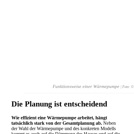
Funktionsweise einer Wärmepumpe
| Foto: 
Die Planung ist entscheidend
Wie effizient eine Wärmepumpe arbeitet, hängt
tatsächlich stark von der Gesamtplanung ab.
Neben
der Wahl der Wärmepumpe und des konkreten Modells
kommt es auch auf die Dämmung des Hauses und auf die