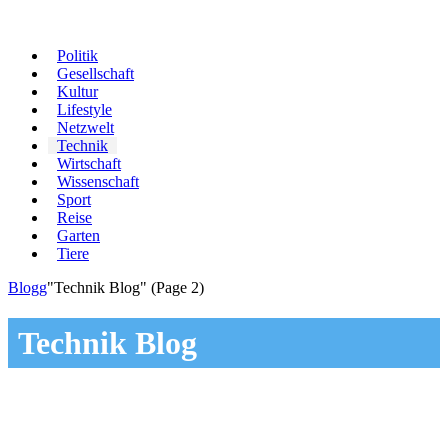
Politik
Gesellschaft
Kultur
Lifestyle
Netzwelt
Technik
Wirtschaft
Wissenschaft
Sport
Reise
Garten
Tiere
Blogg
"Technik Blog"
(Page 2)
Technik Blog