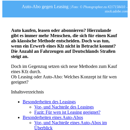
Auto-Abo gegen Leasing
| Foto: © Photographee.eu #217158410 –
stock.adobe.com
Auto kaufen, leasen oder abonnieren? Hierzulande
gibt es immer mehr Menschen, die sich für einen Kauf
als klassische Methode entscheiden. Doch was tun,
wenn ein Erwerb eines Kfz nicht in Betracht kommt?
Die Anzahl an Fahrzeugen auf Deutschlands Straßen
steigt an.
Doch im Gegenzug setzen sich neue Methoden zum Kauf
eines Kfz durch.
Ob Leasing oder Auto-Abo: Welches Konzept ist für wen
geeignet?
Inhaltsverzeichnis
Besonderheiten des Leasings
Vor- und Nachteile des Leasings
Fazit: Für wen ist Leasing geeignet?
Besonderheiten eines Auto-Abos
Vor- und Nachteile eines Auto-Abos im
Überblick