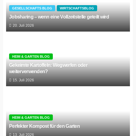
GESELLSCHAFTS BLOG
WIRTSCHAFTSBLOG
Jobsharing – wenn eine Vollzeitstelle geteilt wird
20. Juli 2026
HEIM & GARTEN BLOG
Gekeimte Kartoffeln: Wegwerfen oder
weiterverwenden?
15. Juli 2026
HEIM & GARTEN BLOG
Perfekter Kompost für den Garten
13. Juli 2026