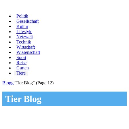
Politik
Gesellschaft
Kultur
Lifestyle
Netzwelt
Technik
Wirtschaft
Wissenschaft
Sport
Reise
Garten
Tiere
Blogg
"Tier Blog"
(Page 12)
Tier Blog