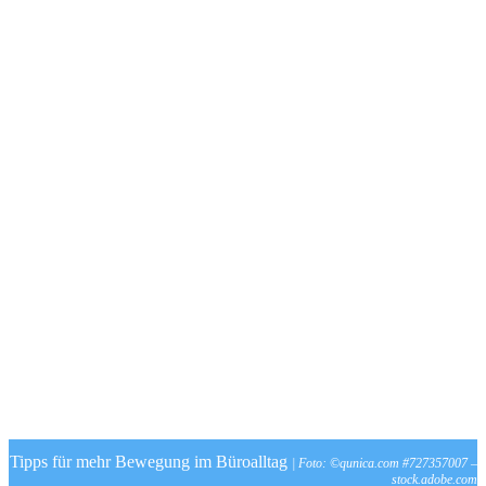
Tipps für mehr Bewegung im Büroalltag
| Foto: ©qunica.com #727357007 –
stock.adobe.com