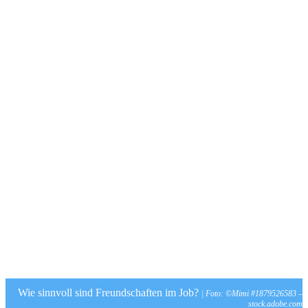
Wie sinnvoll sind Freundschaften im Job?
| Foto: ©Mimi #1879526583 –
stock.adobe.com